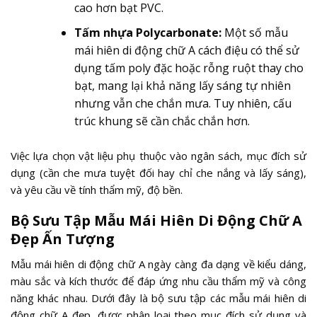
cao hơn bạt PVC.
Tấm nhựa Polycarbonate:
Một số mẫu
mái hiên di động chữ A cách điệu có thể sử
dụng tấm poly đặc hoặc rỗng ruột thay cho
bạt, mang lại khả năng lấy sáng tự nhiên
nhưng vẫn che chắn mưa. Tuy nhiên, cấu
trúc khung sẽ cần chắc chắn hơn.
Việc lựa chọn vật liệu phụ thuộc vào ngân sách, mục đích sử
dụng (cần che mưa tuyệt đối hay chỉ che nắng và lấy sáng),
và yêu cầu về tính thẩm mỹ, độ bền.
Bộ Sưu Tập Mẫu Mái Hiên Di Động Chữ A
Đẹp Ấn Tượng
Mẫu mái hiên di động chữ A ngày càng đa dạng về kiểu dáng,
màu sắc và kích thước để đáp ứng nhu cầu thẩm mỹ và công
năng khác nhau. Dưới đây là bộ sưu tập các mẫu mái hiên di
động chữ A đẹp, được phân loại theo mục đích sử dụng và