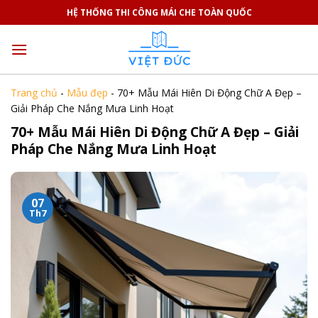
Skip
HỆ THỐNG THI CÔNG MÁI CHE TOÀN QUỐC
to
content
Trang chủ
-
Mẫu đẹp
-
70+ Mẫu Mái Hiên Di Động Chữ A Đẹp –
Giải Pháp Che Nắng Mưa Linh Hoạt
70+ Mẫu Mái Hiên Di Động Chữ A Đẹp – Giải
Pháp Che Nắng Mưa Linh Hoạt
07
Th7