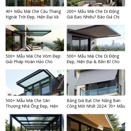
40+ Mẫu Mái Che Cầu Thang
200+ Mẫu Mái Che Di Động
Ngoài Trời Đẹp, Hiện Đại Và
Giá Bao Nhiêu? Báo Giá Chi
Bền Bỉ 2024
Tiết Từ A-Z
500+ Mẫu Mái Che Vòm Đẹp:
500+ Mẫu Mái Che Di Động
Giải Pháp Hoàn Hảo Cho
Đẹp, Hiện Đại & Bền Bỉ Cho
Không Gian Sống Sang Trọng
Mọi Không Gian Sống
& Bền Bỉ
500+ Mẫu Mái Che Sân
Bảng Giá Bạt Che Nắng Ban
Thượng Nhà Ống Đẹp, Hiện
Công Mới Nhất 2024: 70+ Mẫu
Đại và Bền Bỉ
Đẹp, Bền và Kinh Nghiệm
Chọn Chuẩn