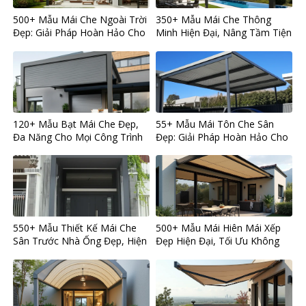
500+ Mẫu Mái Che Ngoài Trời
350+ Mẫu Mái Che Thông
Đẹp: Giải Pháp Hoàn Hảo Cho
Minh Hiện Đại, Nâng Tầm Tiện
Mọi Không Gian
Nghi Cho Mọi Công Trình
120+ Mẫu Bạt Mái Che Đẹp,
55+ Mẫu Mái Tôn Che Sân
Đa Năng Cho Mọi Công Trình
Đẹp: Giải Pháp Hoàn Hảo Cho
Hiện Đại
Ngôi Nhà Bạn
550+ Mẫu Thiết Kế Mái Che
500+ Mẫu Mái Hiên Mái Xếp
Sân Trước Nhà Ống Đẹp, Hiện
Đẹp Hiện Đại, Tối Ưu Không
Đại và Bền Bỉ
Gian Sống