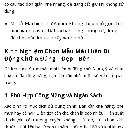
có cấu tạo đơn giản, nhẹ nhàng, dễ dàng cất giữ khi không sử
dụng.
Mô tả: Mái hiên chữ A mini, khung thép nhỏ gọn, bạt
màu xanh pastel. Đặt tại ban công chung cư, dùng
để che chắn khu vực cây xanh nhỏ.
Kinh Nghiệm Chọn Mẫu Mái Hiên Di
Động Chữ A Đúng – Đẹp – Bền
Để lựa chọn được mẫu mái hiên di động chữ A ưng ý và phát
huy tối đa công năng, bạn cần cân nhắc một số yếu tố quan
trọng:
1. Phù Hợp Công Năng và Ngân Sách
Xác định rõ mục đích sử dụng chính: Bạn cần che nắng, che
mưa hay cả hai? Diện tích cần che chắn là bao nhiêu? Tần suất
di chuyển có thường xuyên không? Từ đó, lựa chọn kích
thước, chất liệu bạt (chống thấm, chống tia UV) và loại khung