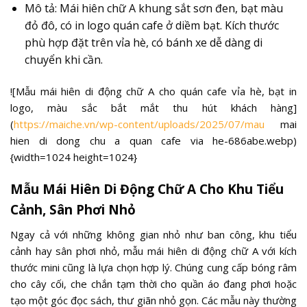
Mô tả: Mái hiên chữ A khung sắt sơn đen, bạt màu
đỏ đô, có in logo quán cafe ở diềm bạt. Kích thước
phù hợp đặt trên vỉa hè, có bánh xe dễ dàng di
chuyển khi cần.
![Mẫu mái hiên di động chữ A cho quán cafe vỉa hè, bạt in
logo, màu sắc bắt mắt thu hút khách hàng]
(
https://maiche.vn/wp-content/uploads/2025/07/mau
mai
hien di dong chu a quan cafe via he-686abe.webp)
{width=1024 height=1024}
Mẫu Mái Hiên Di Động Chữ A Cho Khu Tiểu
Cảnh, Sân Phơi Nhỏ
Ngay cả với những không gian nhỏ như ban công, khu tiểu
cảnh hay sân phơi nhỏ, mẫu mái hiên di động chữ A với kích
thước mini cũng là lựa chọn hợp lý. Chúng cung cấp bóng râm
cho cây cối, che chắn tạm thời cho quần áo đang phơi hoặc
tạo một góc đọc sách, thư giãn nhỏ gọn. Các mẫu này thường