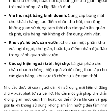
nhỏ cho trẻ em, hoặc nơi đặt bàn ghế thư giãn ngoài
trời mà không cần lắp đặt cố định.
Vỉa hè, mặt bằng kinh doanh:
Cung cấp bóng mát
cho khách hàng, tạo điểm nhấn thu hút, mở rộng
không gian sử dụng tạm thời cho các quán ăn, quán
cà phê, cửa hàng mà không chiếm dụng vĩnh viễn.
Khu vực hồ bơi, sân vườn:
Che chắn một phần khu
vực nghỉ ngơi, thư giãn, hoặc tạo điểm nhấn độc đáo
trong cảnh quan sân vườn.
Các sự kiện ngoài trời, hội chợ:
Là giải pháp che
chắn nhanh chóng, hiệu quả và dễ dàng tháo lắp cho
các gian hàng, khu vực tổ chức sự kiện tạm thời.
Nhu cầu thực tế của người dân khi sử dụng mái hiên di động
chữ A xuất phát từ sự tiện lợi. Họ cần một giải pháp che chắn
không gian một cách linh hoạt, có thể mở ra khi cần và gấp
gọn lại khi không sử dụng, không làm ảnh hưởng đến tầm nhìn
hay cảnh quan chung của khu vực khi không cần thiết. Đồng