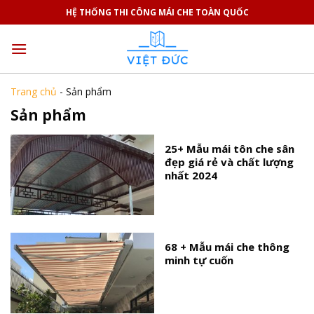
Skip
HỆ THỐNG THI CÔNG MÁI CHE TOÀN QUỐC
to
content
Trang chủ
-
Sản phẩm
Sản phẩm
25+ Mẫu mái tôn che sân
đẹp giá rẻ và chất lượng
nhất 2024
68 + Mẫu mái che thông
minh tự cuốn