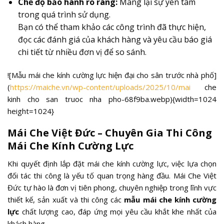
Chế độ bảo hành rõ ràng:
Mang lại sự yên tâm
trong quá trình sử dụng.
Bạn có thể tham khảo các công trình đã thực hiện,
đọc các đánh giá của khách hàng và yêu cầu báo giá
chi tiết từ nhiều đơn vị để so sánh.
![Mẫu mái che kính cường lực hiện đại cho sân trước nhà phố]
(
https://maiche.vn/wp-content/uploads/2025/10/mai
che
kinh cho san truoc nha pho-68f9ba.webp){width=1024
height=1024}
Mái Che Việt Đức – Chuyên Gia Thi Công
Mái Che Kính Cường Lực
Khi quyết định lắp đặt mái che kính cường lực, việc lựa chọn
đối tác thi công là yếu tố quan trọng hàng đầu. Mái Che Việt
Đức tự hào là đơn vị tiên phong, chuyên nghiệp trong lĩnh vực
thiết kế, sản xuất và thi công các
mẫu mái che kính cường
lực
chất lượng cao, đáp ứng mọi yêu cầu khắt khe nhất của
khách hàng.