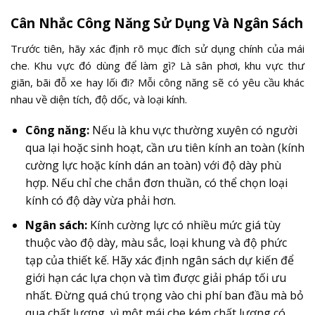
Cân Nhắc Công Năng Sử Dụng Và Ngân Sách
Trước tiên, hãy xác định rõ mục đích sử dụng chính của mái
che. Khu vực đó dùng để làm gì? Là sân phơi, khu vực thư
giãn, bãi đỗ xe hay lối đi? Mỗi công năng sẽ có yêu cầu khác
nhau về diện tích, độ dốc, và loại kính.
Công năng:
Nếu là khu vực thường xuyên có người
qua lại hoặc sinh hoạt, cần ưu tiên kính an toàn (kính
cường lực hoặc kính dán an toàn) với độ dày phù
hợp. Nếu chỉ che chắn đơn thuần, có thể chọn loại
kính có độ dày vừa phải hơn.
Ngân sách:
Kính cường lực có nhiều mức giá tùy
thuộc vào độ dày, màu sắc, loại khung và độ phức
tạp của thiết kế. Hãy xác định ngân sách dự kiến để
giới hạn các lựa chọn và tìm được giải pháp tối ưu
nhất. Đừng quá chú trọng vào chi phí ban đầu mà bỏ
qua chất lượng, vì một mái che kém chất lượng có