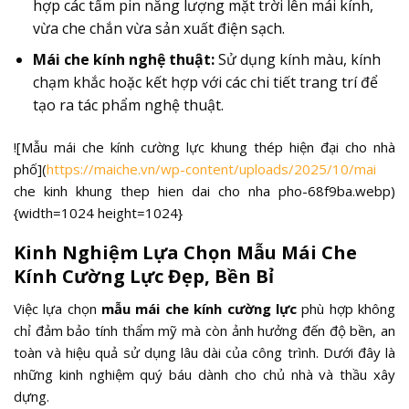
hợp các tấm pin năng lượng mặt trời lên mái kính,
vừa che chắn vừa sản xuất điện sạch.
Mái che kính nghệ thuật:
Sử dụng kính màu, kính
chạm khắc hoặc kết hợp với các chi tiết trang trí để
tạo ra tác phẩm nghệ thuật.
![Mẫu mái che kính cường lực khung thép hiện đại cho nhà
phố](
https://maiche.vn/wp-content/uploads/2025/10/mai
che kinh khung thep hien dai cho nha pho-68f9ba.webp)
{width=1024 height=1024}
Kinh Nghiệm Lựa Chọn Mẫu Mái Che
Kính Cường Lực Đẹp, Bền Bỉ
Việc lựa chọn
mẫu mái che kính cường lực
phù hợp không
chỉ đảm bảo tính thẩm mỹ mà còn ảnh hưởng đến độ bền, an
toàn và hiệu quả sử dụng lâu dài của công trình. Dưới đây là
những kinh nghiệm quý báu dành cho chủ nhà và thầu xây
dựng.