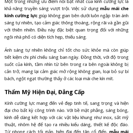
Một trong những ưu điểm nổi bật nhất của kính cường lực là
khả năng truyền sáng vượt trội. Việc sử dụng
mẫu mái che
kính cường lực
giúp không gian bên dưới luôn ngập tràn ánh
sáng tự nhiên, tạo cảm giác thông thoáng, rộng rãi và gần gũi
với thiên nhiên. Điều này đặc biệt quan trọng đối với những
ngôi nhà phố có diện tích hẹp, thiếu sáng.
Ánh sáng tự nhiên không chỉ tốt cho sức khỏe mà còn giúp
tiết kiệm chi phí chiếu sáng ban ngày. Đồng thời, với độ trong
suốt của kính, tầm nhìn từ bên trong ra bên ngoài không bị
cản trở, mang lại cảm giác mở rộng không gian, loại bỏ sự bí
bách, ngột ngạt thường thấy ở các loại mái che kín mít.
Thẩm Mỹ Hiện Đại, Đẳng Cấp
Kính cường lực mang đến vẻ đẹp tinh tế, sang trọng và hiện
đại cho bất kỳ công trình nào. Với bề mặt phẳng, sáng bóng,
kính dễ dàng kết hợp với các vật liệu khung như inox, sắt mỹ
thuật, nhôm hệ để tạo ra nhiều kiểu dáng, thiết kế độc đáo.
Từ phong cách tối giản, hiện đại đến tân cổ điển,
mẫu mái