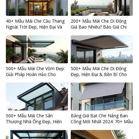
40+ Mẫu Mái Che Cầu Thang
200+ Mẫu Mái Che Di Động
Ngoài Trời Đẹp, Hiện Đại Và
Giá Bao Nhiêu? Báo Giá Chi
Bền Bỉ 2024
Tiết Từ A-Z
500+ Mẫu Mái Che Vòm Đẹp:
500+ Mẫu Mái Che Di Động
Giải Pháp Hoàn Hảo Cho
Đẹp, Hiện Đại & Bền Bỉ Cho
Không Gian Sống Sang Trọng
Mọi Không Gian Sống
& Bền Bỉ
500+ Mẫu Mái Che Sân
Bảng Giá Bạt Che Nắng Ban
Thượng Nhà Ống Đẹp, Hiện
Công Mới Nhất 2024: 70+ Mẫu
Đại và Bền Bỉ
Đẹp, Bền và Kinh Nghiệm
Chọn Chuẩn