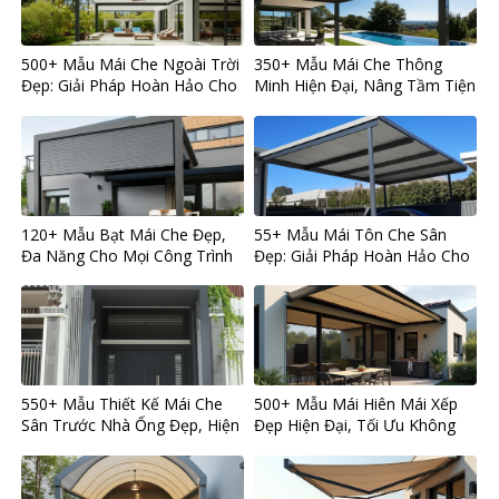
500+ Mẫu Mái Che Ngoài Trời
350+ Mẫu Mái Che Thông
Đẹp: Giải Pháp Hoàn Hảo Cho
Minh Hiện Đại, Nâng Tầm Tiện
Mọi Không Gian
Nghi Cho Mọi Công Trình
120+ Mẫu Bạt Mái Che Đẹp,
55+ Mẫu Mái Tôn Che Sân
Đa Năng Cho Mọi Công Trình
Đẹp: Giải Pháp Hoàn Hảo Cho
Hiện Đại
Ngôi Nhà Bạn
550+ Mẫu Thiết Kế Mái Che
500+ Mẫu Mái Hiên Mái Xếp
Sân Trước Nhà Ống Đẹp, Hiện
Đẹp Hiện Đại, Tối Ưu Không
Đại và Bền Bỉ
Gian Sống