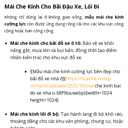
Mái Che Kính Cho Bãi Đậu Xe, Lối Đi
Không chỉ dừng lại ở không gian sống,
mẫu mái che kính
cường lực
còn được ứng dụng rộng rãi cho các khu vực công
cộng hoặc bán công cộng.
Mái che kính cho bãi đỗ xe ô tô:
Bảo vệ xe khỏi
nắng gắt, mưa lớn và bụi bẩn, đồng thời tạo điểm
nhấn kiến trúc cho khu vực đỗ xe.
![Mẫu mái che kính cường lực bền đẹp cho
bãi đỗ xe nhà ở](
https://maiche.vn/wp-
content/uploads/2025/10/mai
che kinh bai
do xe nha o-68f9ba.webp){width=1024
height=1024}
Mái che kính lối đi bộ:
Tạo hành lang đi bộ khô ráo,
thoáng đãng cho các khu văn phòng, chung cư, hoặc