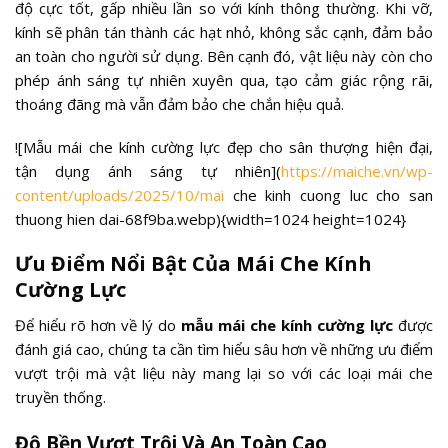
độ cực tốt, gấp nhiều lần so với kính thông thường. Khi vỡ,
kính sẽ phân tán thành các hạt nhỏ, không sắc cạnh, đảm bảo
an toàn cho người sử dụng. Bên cạnh đó, vật liệu này còn cho
phép ánh sáng tự nhiên xuyên qua, tạo cảm giác rộng rãi,
thoáng đãng mà vẫn đảm bảo che chắn hiệu quả.
![Mẫu mái che kính cường lực đẹp cho sân thượng hiện đại,
tận dụng ánh sáng tự nhiên](
https://maiche.vn/wp-
content/uploads/2025/10/mai
che kinh cuong luc cho san
thuong hien dai-68f9ba.webp){width=1024 height=1024}
Ưu Điểm Nổi Bật Của Mái Che Kính
Cường Lực
Để hiểu rõ hơn về lý do
mẫu mái che kính cường lực
được
đánh giá cao, chúng ta cần tìm hiểu sâu hơn về những ưu điểm
vượt trội mà vật liệu này mang lại so với các loại mái che
truyền thống.
Độ Bền Vượt Trội Và An Toàn Cao