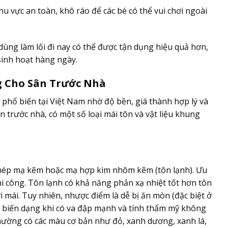
u vực an toàn, khô ráo để các bé có thể vui chơi ngoài
 dùng làm lối đi nay có thể được tận dụng hiệu quả hơn,
 sinh hoạt hàng ngày.
g Cho Sân Trước Nhà
t phổ biến tại Việt Nam nhờ độ bền, giá thành hợp lý và
ân trước nhà, có một số loại mái tôn và vật liệu khung
 thép mạ kẽm hoặc mạ hợp kim nhôm kẽm (tôn lạnh). Ưu
hi công. Tôn lạnh có khả năng phản xạ nhiệt tốt hơn tôn
mái. Tuy nhiên, nhược điểm là dễ bị ăn mòn (đặc biệt ở
ị biến dạng khi có va đập mạnh và tính thẩm mỹ không
thường có các màu cơ bản như đỏ, xanh dương, xanh lá,