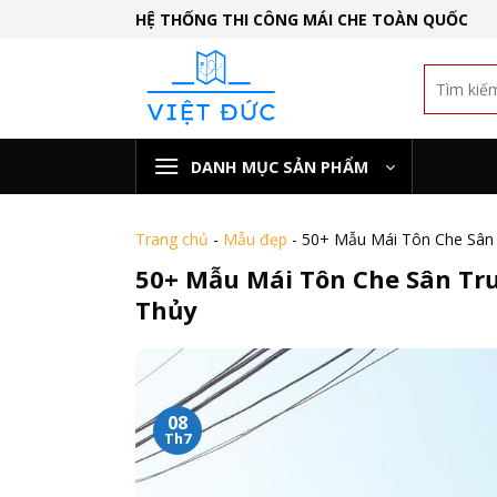
Skip
HỆ THỐNG THI CÔNG MÁI CHE TOÀN QUỐC
to
content
DANH MỤC SẢN PHẨM
Trang chủ
-
Mẫu đẹp
-
50+ Mẫu Mái Tôn Che Sân
50+ Mẫu Mái Tôn Che Sân Tr
Thủy
08
Th7