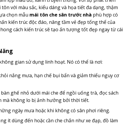
i tôn với màu sắc, kiểu dáng và họa tiết đa dạng, thậm
 Lựa chọn mẫu
mái tôn che sân trước nhà
phù hợp có
hấn kiến trúc độc đáo, nâng tầm vẻ đẹp tổng thể của
phong cách kiến trúc sẽ tạo ấn tượng tốt đẹp ngay từ cái
Năng
hông gian sử dụng linh hoạt. Nó có thể là nơi:
khỏi nắng mưa, hạn chế bụi bẩn và giảm thiểu nguy cơ
 bàn ghế nhỏ dưới mái che để ngồi uống trà, đọc sách
 mà không lo bị ảnh hưởng bởi thời tiết.
những ngày mưa hoặc khi không có sân phơi riêng.
ụng ít dùng đến hoặc cần che chắn như xe đạp, đồ làm