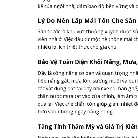
kế của ngôi nhà, đảm bảo độ bền vững và c
Lý Do Nên Lắp Mái Tôn Che Sân
Sân trước là khu vực thường xuyên được sử
viên nhà ở. Việc đầu tư một hệ thống mái ch
nhiều lợi ích thiết thực cho gia chủ:
Bảo Vệ Toàn Diện Khỏi Nắng, Mưa,
Đây là công năng cơ bản và quan trọng nhất
tiếp nắng gắt, mưa lớn, sương muối và bụi
các vật dụng đặt tại đây như xe cộ, bàn ghế,
chặn nước mưa tạt vào cửa chính, làm ẩm t
qua lại. Việc che chắn còn giúp giảm nhiệt
hơn vào những ngày nắng nóng.
Tăng Tính Thẩm Mỹ và Giá Trị Kiế
Ngày nay, mái tôn không chỉ đơn thuần là t