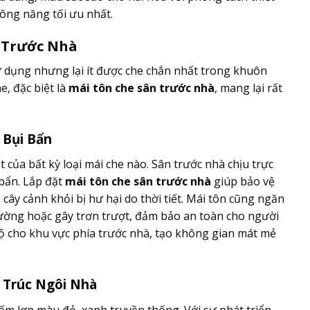
ông năng tối ưu nhất.
 Trước Nhà
 dụng nhưng lại ít được che chắn nhất trong khuôn
e, đặc biệt là
mái tôn che sân trước nhà
, mang lại rất
 Bụi Bẩn
 của bất kỳ loại mái che nào. Sân trước nhà chịu trực
 bẩn. Lắp đặt
mái tôn che sân trước nhà
giúp bảo vệ
 cây cảnh khỏi bị hư hại do thời tiết. Mái tôn cũng ngăn
ường hoặc gây trơn trượt, đảm bảo an toàn cho người
 độ cho khu vực phía trước nhà, tạo không gian mát mẻ
n Trúc Ngôi Nhà
ấm lợp màu đỏ, xanh truyền thống. Với sự phát triển