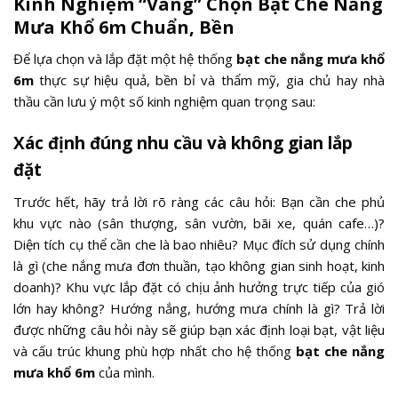
Kinh Nghiệm “Vàng” Chọn Bạt Che Nắng
Mưa Khổ 6m Chuẩn, Bền
Để lựa chọn và lắp đặt một hệ thống
bạt che nắng mưa khổ
6m
thực sự hiệu quả, bền bỉ và thẩm mỹ, gia chủ hay nhà
thầu cần lưu ý một số kinh nghiệm quan trọng sau:
Xác định đúng nhu cầu và không gian lắp
đặt
Trước hết, hãy trả lời rõ ràng các câu hỏi: Bạn cần che phủ
khu vực nào (sân thượng, sân vườn, bãi xe, quán cafe…)?
Diện tích cụ thể cần che là bao nhiêu? Mục đích sử dụng chính
là gì (che nắng mưa đơn thuần, tạo không gian sinh hoạt, kinh
doanh)? Khu vực lắp đặt có chịu ảnh hưởng trực tiếp của gió
lớn hay không? Hướng nắng, hướng mưa chính là gì? Trả lời
được những câu hỏi này sẽ giúp bạn xác định loại bạt, vật liệu
và cấu trúc khung phù hợp nhất cho hệ thống
bạt che nắng
mưa khổ 6m
của mình.