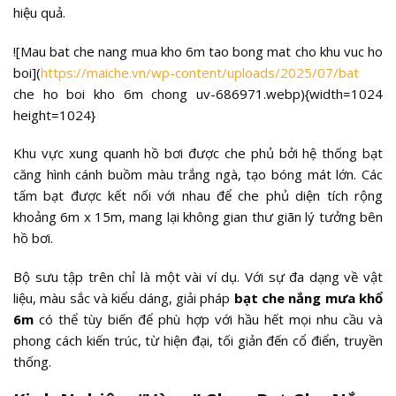
hiệu quả.
![Mau bat che nang mua kho 6m tao bong mat cho khu vuc ho
boi](
https://maiche.vn/wp-content/uploads/2025/07/bat
che ho boi kho 6m chong uv-686971.webp){width=1024
height=1024}
Khu vực xung quanh hồ bơi được che phủ bởi hệ thống bạt
căng hình cánh buồm màu trắng ngà, tạo bóng mát lớn. Các
tấm bạt được kết nối với nhau để che phủ diện tích rộng
khoảng 6m x 15m, mang lại không gian thư giãn lý tưởng bên
hồ bơi.
Bộ sưu tập trên chỉ là một vài ví dụ. Với sự đa dạng về vật
liệu, màu sắc và kiểu dáng, giải pháp
bạt che nắng mưa khổ
6m
có thể tùy biến để phù hợp với hầu hết mọi nhu cầu và
phong cách kiến trúc, từ hiện đại, tối giản đến cổ điển, truyền
thống.