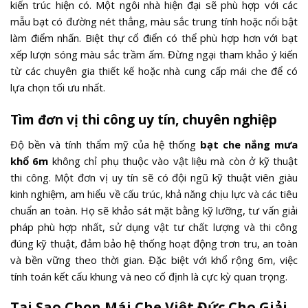
kiến trúc hiện có. Một ngôi nhà hiện đại sẽ phù hợp với các
mẫu bạt có đường nét thẳng, màu sắc trung tính hoặc nổi bật
làm điểm nhấn. Biệt thự cổ điển có thể phù hợp hơn với bạt
xếp lượn sóng màu sắc trầm ấm. Đừng ngại tham khảo ý kiến
từ các chuyên gia thiết kế hoặc nhà cung cấp mái che để có
lựa chọn tối ưu nhất.
Tìm đơn vị thi công uy tín, chuyên nghiệp
Độ bền và tính thẩm mỹ của hệ thống
bạt che nắng mưa
khổ 6m
không chỉ phụ thuộc vào vật liệu mà còn ở kỹ thuật
thi công. Một đơn vị uy tín sẽ có đội ngũ kỹ thuật viên giàu
kinh nghiệm, am hiểu về cấu trúc, khả năng chịu lực và các tiêu
chuẩn an toàn. Họ sẽ khảo sát mặt bằng kỹ lưỡng, tư vấn giải
pháp phù hợp nhất, sử dụng vật tư chất lượng và thi công
đúng kỹ thuật, đảm bảo hệ thống hoạt động trơn tru, an toàn
và bền vững theo thời gian. Đặc biệt với khổ rộng 6m, việc
tính toán kết cấu khung và neo cố định là cực kỳ quan trọng.
Tại Sao Chọn Mái Che Việt Đức Cho Giải