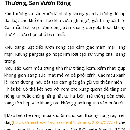
Thượng, Sân Vườn Rộng
Sân thượng và sân vườn là những không gian lý tưởng để lắp
đặt bạt che khổ 6m, tạo khu vực nghỉ ngơi, giải trí ngoài trời.
Các mẫu bạt xếp lượn sóng trên khung pergola hoặc khung
chữ A là lựa chọn phổ biến nhất.
Kiểu dáng: Bạt xếp lượn sóng tạo cảm giác mềm mại, lãng
mạn. Khung pergola gỗ hoặc kim loại tạo sự vững chãi, sang
trọng.
Màu sắc: Gam màu trung tính như trắng, kem, xám nhạt giúp
không gian sáng sủa, mát mẻ và dễ phối cảnh. Các màu xanh
lá, xanh dương, nâu đất tạo cảm giác gần gũi với thiên nhiên.
Thiết kế: Có thể kết hợp với rèm che xung quanh để tăng sự
riêng tư hoặc chống nắng hắt từ hai bên. Hệ thống đèn chiếu
sáng tích hợp vào khung tạo không gian lung linh vào buổi tối.
![Mau bat che nang mua kho 6m cho san thuong rong rai, hien
dai](
https://maiche.vn/wp-content/uploads/2025/07/bat
che
nang mua kho 6m san thuong-686971.webp){width=1024