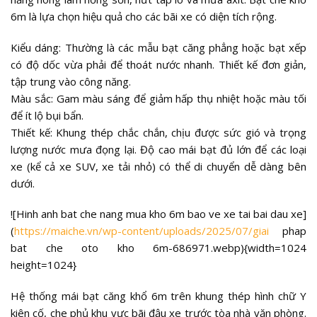
6m là lựa chọn hiệu quả cho các bãi xe có diện tích rộng.
Kiểu dáng: Thường là các mẫu bạt căng phẳng hoặc bạt xếp
có độ dốc vừa phải để thoát nước nhanh. Thiết kế đơn giản,
tập trung vào công năng.
Màu sắc: Gam màu sáng để giảm hấp thụ nhiệt hoặc màu tối
để ít lộ bụi bẩn.
Thiết kế: Khung thép chắc chắn, chịu được sức gió và trọng
lượng nước mưa đọng lại. Độ cao mái bạt đủ lớn để các loại
xe (kể cả xe SUV, xe tải nhỏ) có thể di chuyển dễ dàng bên
dưới.
![Hinh anh bat che nang mua kho 6m bao ve xe tai bai dau xe]
(
https://maiche.vn/wp-content/uploads/2025/07/giai
phap
bat che oto kho 6m-686971.webp){width=1024
height=1024}
Hệ thống mái bạt căng khổ 6m trên khung thép hình chữ Y
kiên cố, che phủ khu vực bãi đậu xe trước tòa nhà văn phòng.