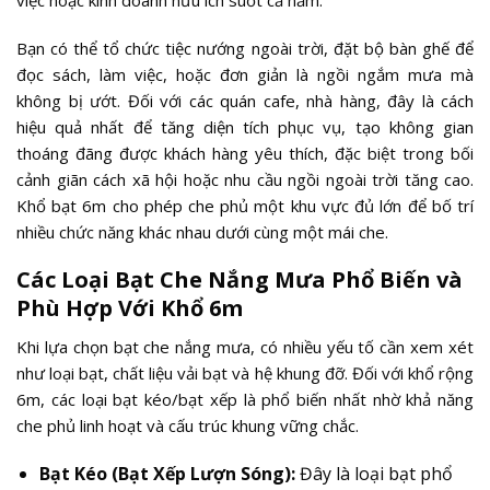
việc hoặc kinh doanh hữu ích suốt cả năm.
Bạn có thể tổ chức tiệc nướng ngoài trời, đặt bộ bàn ghế để
đọc sách, làm việc, hoặc đơn giản là ngồi ngắm mưa mà
không bị ướt. Đối với các quán cafe, nhà hàng, đây là cách
hiệu quả nhất để tăng diện tích phục vụ, tạo không gian
thoáng đãng được khách hàng yêu thích, đặc biệt trong bối
cảnh giãn cách xã hội hoặc nhu cầu ngồi ngoài trời tăng cao.
Khổ bạt 6m cho phép che phủ một khu vực đủ lớn để bố trí
nhiều chức năng khác nhau dưới cùng một mái che.
Các Loại Bạt Che Nắng Mưa Phổ Biến và
Phù Hợp Với Khổ 6m
Khi lựa chọn bạt che nắng mưa, có nhiều yếu tố cần xem xét
như loại bạt, chất liệu vải bạt và hệ khung đỡ. Đối với khổ rộng
6m, các loại bạt kéo/bạt xếp là phổ biến nhất nhờ khả năng
che phủ linh hoạt và cấu trúc khung vững chắc.
Bạt Kéo (Bạt Xếp Lượn Sóng):
Đây là loại bạt phổ