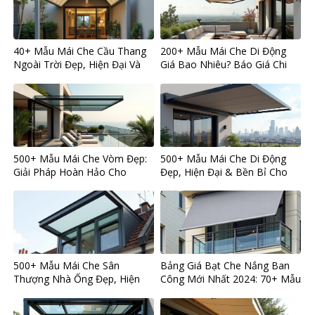
40+ Mẫu Mái Che Cầu Thang
200+ Mẫu Mái Che Di Động
Ngoài Trời Đẹp, Hiện Đại Và
Giá Bao Nhiêu? Báo Giá Chi
Bền Bỉ 2024
Tiết Từ A-Z
500+ Mẫu Mái Che Vòm Đẹp:
500+ Mẫu Mái Che Di Động
Giải Pháp Hoàn Hảo Cho
Đẹp, Hiện Đại & Bền Bỉ Cho
Không Gian Sống Sang Trọng
Mọi Không Gian Sống
& Bền Bỉ
500+ Mẫu Mái Che Sân
Bảng Giá Bạt Che Nắng Ban
Thượng Nhà Ống Đẹp, Hiện
Công Mới Nhất 2024: 70+ Mẫu
Đại và Bền Bỉ
Đẹp, Bền và Kinh Nghiệm
Chọn Chuẩn