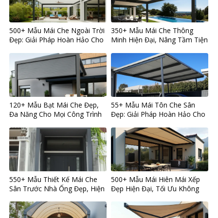
500+ Mẫu Mái Che Ngoài Trời
350+ Mẫu Mái Che Thông
Đẹp: Giải Pháp Hoàn Hảo Cho
Minh Hiện Đại, Nâng Tầm Tiện
Mọi Không Gian
Nghi Cho Mọi Công Trình
120+ Mẫu Bạt Mái Che Đẹp,
55+ Mẫu Mái Tôn Che Sân
Đa Năng Cho Mọi Công Trình
Đẹp: Giải Pháp Hoàn Hảo Cho
Hiện Đại
Ngôi Nhà Bạn
550+ Mẫu Thiết Kế Mái Che
500+ Mẫu Mái Hiên Mái Xếp
Sân Trước Nhà Ống Đẹp, Hiện
Đẹp Hiện Đại, Tối Ưu Không
Đại và Bền Bỉ
Gian Sống