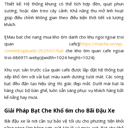
Thiết kế: Hệ thống khung có thể tích hợp đèn, quạt phun
sương, hoặc dàn treo cây cảnh. Khả năng thu mở linh hoạt
giúp điều chỉnh không gian theo điều kiện thời tiết và lượng
khách.
![Mau bat che nang mua kho 6m danh cho khu ngoi ngoai troi
quan cafe](
https://maiche.vn/wp-
content/uploads/2025/07/bat
che kho 6m quan cafe ngoai
troi-686971.webp){width=1024 height=1024}
Khu vực sân trước của quán cafe được lắp đặt hệ thống bạt
xếp khổ 6m với vải bạt màu xanh dương tươi mát. Các sóng
bạt đều đặn tạo hiệu ứng thị giác đẹp mắt. Dưới mái bạt là
hàng chục bộ bàn ghế, luôn sẵn sàng phục vụ khách hàng bất
kể nắng hay mưa.
Giải Pháp Bạt Che Khổ 6m cho Bãi Đậu Xe
Bãi đậu xe là nơi cần sự bảo vệ tối ưu cho phương tiện khỏi
nắng nóng làm hỏng sơn, nứt táp lô và mưa axit. Bạt che khổ