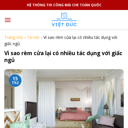
Skip
HỆ THỐNG THI CÔNG MÁI CHE TOÀN QUỐC
to
content
Trang chủ
-
Tin tức
-
Vì sao rèm cửa lại có nhiều tác dụng với
giấc ngủ
Vì sao rèm cửa lại có nhiều tác dụng với giấc
ngủ
15
Th2