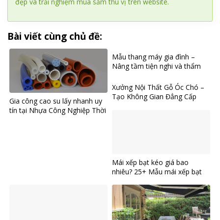
đẹp và trải nghiệm mua sắm thú vị trên website.
Bài viết cùng chủ đề:
Mẫu thang máy gia đình –
Nâng tầm tiện nghi và thẩm
mỹ cho không gian sống hiện
đại
Xưởng Nội Thất Gỗ Óc Chó –
Tạo Không Gian Đẳng Cấp
Gia công cao su lấy nhanh uy
tín tại Nhựa Công Nghiệp Thời
Dựng
Mái xếp bạt kéo giá bao
nhiêu? 25+ Mẫu mái xếp bạt
kéo đẹp