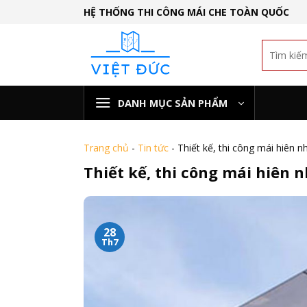
Skip
HỆ THỐNG THI CÔNG MÁI CHE TOÀN QUỐC
to
content
DANH MỤC SẢN PHẨM
Trang chủ
-
Tin tức
-
Thiết kế, thi công mái hiên n
Thiết kế, thi công mái hiên 
28
Th7