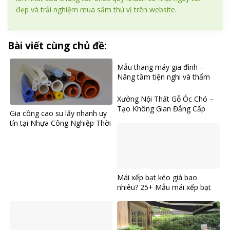
đẹp và trải nghiệm mua sắm thú vị trên website.
Bài viết cùng chủ đề:
Mẫu thang máy gia đình –
Nâng tầm tiện nghi và thẩm
mỹ cho không gian sống hiện
đại
Xưởng Nội Thất Gỗ Óc Chó –
Tạo Không Gian Đẳng Cấp
Gia công cao su lấy nhanh uy
tín tại Nhựa Công Nghiệp Thời
Dựng
Mái xếp bạt kéo giá bao
nhiêu? 25+ Mẫu mái xếp bạt
kéo đẹp