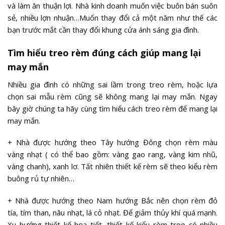
và làm ăn thuận lợi. Nhà kinh doanh muốn việc buôn bán suôn
sẻ, nhiều lợn nhuận…Muốn thay đổi cả một năm như thế các
bạn trước mắt cần thay đổi khung cửa ánh sáng gia đình.
Tìm hiểu treo rèm đúng cách giúp mang lại
may mắn
Nhiều gia đình có những sai lầm trong treo rèm, hoặc lựa
chọn sai mẫu rèm cũng sẽ không mang lại may mắn. Ngay
bây giờ chúng ta hãy cùng tìm hiểu cách treo rèm để mang lại
may mắn.
+ Nhà được hướng theo Tây hướng Đông chọn rèm màu
vàng nhạt ( có thể bao gồm: vàng gao rang, vàng kim nhũ,
vàng chanh), xanh lơ. Tất nhiên thiết kế rèm sẽ theo kiểu rèm
buông rủ tự nhiên…
+ Nhà được hướng theo Nam hướng Bắc nên chọn rèm đỏ
tía, tím than, nâu nhạt, lá cỏ nhạt. Để giảm thủy khí quá mạnh.
Xu hướng thiết kế họa tiết, thiết kế kiểu rèm treo có nhiều